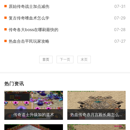
原始传奇战士加点减伤
07-31
复古传奇嗜血术怎么学
07-29
传奇各大boss在哪刷最快的
07-28
热血合击平民玩家攻略
07-27
首页
下一页
末页
热门资讯
传奇道士升级加的道术
热血传奇赤月宫殿长廊怎么走