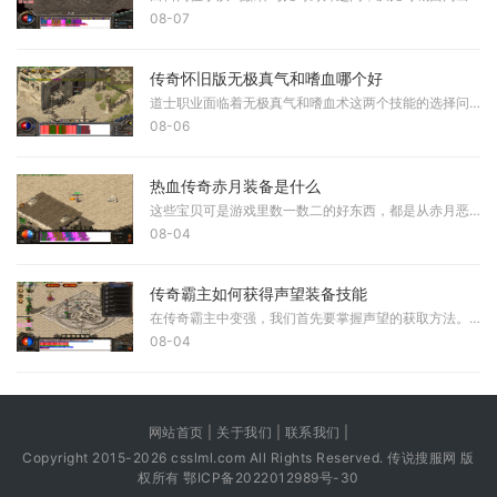
08-07
传奇怀旧版无极真气和嗜血哪个好
道士职业面临着无极真气和嗜血术这两个技能的选择问题。从技能定位来看，无极真气属于高爆发高攻击的BUFF技能，使用后在一定时间内将伤害提高1.5倍，是道士打架必备技能。而嗜血
08-06
热血传奇赤月装备是什么
这些宝贝可是游戏里数一数二的好东西，都是从赤月恶魔这种强大BOSS身上掉落的。它们分为武器、盔甲、饰品等不同类型，每一件都比普通装备强上一大截，能给你的角色带来攻击力、
08-04
传奇霸主如何获得声望装备技能
在传奇霸主中变强，我们首先要掌握声望的获取方法。声望是一种重要货币，能用来兑换各种珍稀材料。神龙神域的神域货运是一个稳定来源，每天有免费押镖机会，使用特定的道具还
08-04
网站首页 | 关于我们 | 联系我们 |
Copyright 2015-2026 csslml.com All Rights Reserved. 传说搜服网 版
权所有
鄂ICP备2022012989号-30