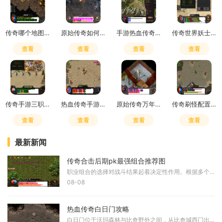
传奇哪个地图爆率高一点
原始传奇如何自动寻路任务
手游热血传奇哪个职业厉害
传奇世界妖士装备怎么获得
查看
查看
查看
查看
传奇手游三职业后期谁厉害
热血传奇手游平民快速40级
原始传奇万年玄晶哪里获得
传奇刷怪配置点击没反应
查看
查看
查看
查看
最新新闻
传奇合击后期pk最强组合推荐图
职业组合的选择对战斗结果起着决定性作用。根据多个权威攻略的分析，战战组合被普遍认为是后期PK的最强选择。这个组合由两个战士组成，虽然前期练级和打宝效率不高，但在后期装
08-08
热血传奇白日门攻略
白日门位于沃玛森林与比奇野外之间，从比奇城西门出发沿护城河向右上方行进，经过两个弓箭手守卫后进入沃玛森林，继续向地图最顶端前进即可找到入口。该区域包含丛林迷宫、赤