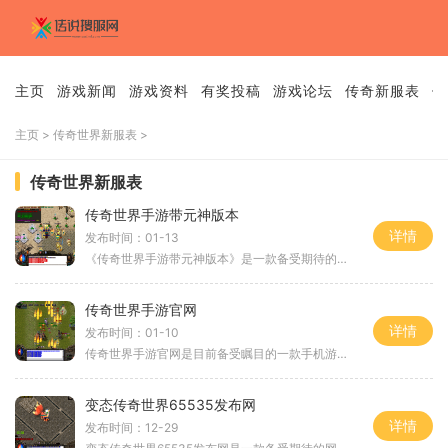
主页
游戏新闻
游戏资料
有奖投稿
游戏论坛
传奇新服表
传
主页
>
传奇世界新服表
>
传奇世界新服表
传奇世界手游带元神版本
详情
发布时间：01-13
《传奇世界手游带元神版本》是一款备受期待的MMORPG手游，由著名游戏开发商Perfect World主导研发，借助传奇世界经典IP的基础上进行改良和创新而成。这款游戏将传奇世界的经典玩法与
传奇世界手游官网
详情
发布时间：01-10
传奇世界手游官网是目前备受瞩目的一款手机游戏，它的上线无疑给广大玩家们带来了一场游戏革命。传奇世界手游官网不仅复刻了经典的传奇世界，更融入了魂契玩法和轻功系统等创
变态传奇世界65535发布网
详情
发布时间：12-29