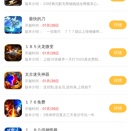
版本介绍：
03经典沉默无商铺挑战全网最良心沉默
最快的刀
详情
开服时间：
01月/26日
版本介绍：
一切靠打 ７７７级以上怪物爆终极
１８５火龙微变
详情
开服时间：
01月/26日
版本介绍：
上线10倍爆率一天打1000真实赞助一夜终
太古迷失神器
详情
开服时间：
01月/26日
版本介绍：
送切割,送会员,送转身,上线就干
１７６免费
详情
开服时间：
01月/26日
版本介绍：
2简单怀旧复古三天拿沙可玩一年
１．８０战神终极