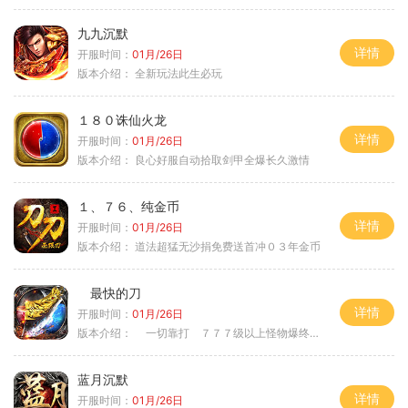
九九沉默
详情
开服时间：
01月/26日
版本介绍：
全新玩法此生必玩
１８０诛仙火龙
详情
开服时间：
01月/26日
版本介绍：
良心好服自动拾取剑甲全爆长久激情
１、７６、纯金币
详情
开服时间：
01月/26日
版本介绍：
道法超猛无沙捐免费送首冲０３年金币
最快的刀
详情
开服时间：
01月/26日
版本介绍：
一切靠打 ７７７级以上怪物爆终极
蓝月沉默
详情
开服时间：
01月/26日