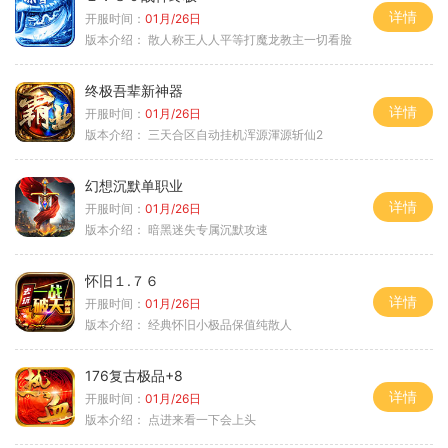
详情
开服时间：
01月/26日
版本介绍：
散人称王人人平等打魔龙教主一切看脸
终极吾辈新神器
详情
开服时间：
01月/26日
版本介绍：
三天合区自动挂机浑源渾源斩仙2
幻想沉默单职业
详情
开服时间：
01月/26日
版本介绍：
暗黑迷失专属沉默攻速
怀旧１.７６
详情
开服时间：
01月/26日
版本介绍：
经典怀旧小极品保值纯散人
176复古极品+8
详情
开服时间：
01月/26日
版本介绍：
点进来看一下会上头