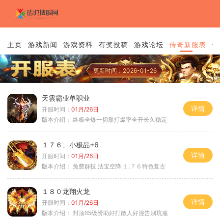
主页
游戏新闻
游戏资料
有奖投稿
游戏论坛
传奇新服表
传
更新时间：2026-01-26
天雲霸业单职业
详情
开服时间：
01月/26日
版本介绍：
终极全爆一切靠打爆率全开长久稳定
１７６、小极品+6
详情
开服时间：
01月/26日
版本介绍：
免费群技.法宝空降.１.７６特色复古
１８０龙翔火龙
详情
开服时间：
01月/26日
版本介绍：
封顶65级赞助好打散人好混告别坑服